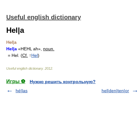
Useful english dictionary
Hel|a
Hel|a
Hel|a
«HEHL ah»,
noun.
= Hel. (
Cf.
↑
Hel
)
Useful english dictionary
.
2012
.
Игры ⚽
Нужно решить контрольную?
hé|las
hel|den|ten|or