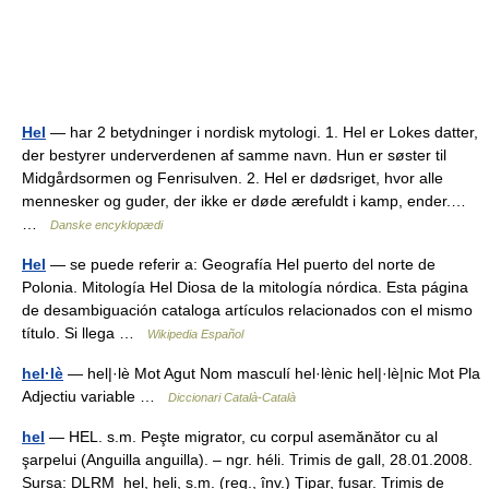
Hel
— har 2 betydninger i nordisk mytologi. 1. Hel er Lokes datter,
der bestyrer underverdenen af samme navn. Hun er søster til
Midgårdsormen og Fenrisulven. 2. Hel er dødsriget, hvor alle
mennesker og guder, der ikke er døde ærefuldt i kamp, ender.…
…
Danske encyklopædi
Hel
— se puede referir a: Geografía Hel puerto del norte de
Polonia. Mitología Hel Diosa de la mitología nórdica. Esta página
de desambiguación cataloga artículos relacionados con el mismo
título. Si llega …
Wikipedia Español
hel·lè
— hel|·lè Mot Agut Nom masculí hel·lènic hel|·lè|nic Mot Pla
Adjectiu variable …
Diccionari Català-Català
hel
— HEL. s.m. Peşte migrator, cu corpul asemănător cu al
şarpelui (Anguilla anguilla). – ngr. héli. Trimis de gall, 28.01.2008.
Sursa: DLRM hel, heli, s.m. (reg., înv.) Ţipar, fusar. Trimis de