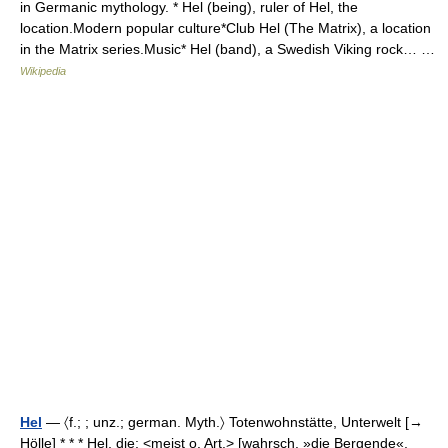
in Germanic mythology. * Hel (being), ruler of Hel, the
location.Modern popular culture*Club Hel (The Matrix), a location
in the Matrix series.Music* Hel (band), a Swedish Viking rock… …
Wikipedia
Hel
— 〈f.; ; unz.; german. Myth.〉 Totenwohnstätte, Unterwelt [→
Hölle] * * * Hel, die; <meist o. Art.> [wahrsch. »die Bergende«,