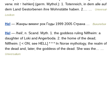
verw. mit ↑ hehlen] (germ. Mythol.): 1. Totenreich, in dem alle auf
dem Land Gestorbenen ihre Wohnstätte haben. 2.… …
Universal-
Lexikon
Hel
— Жанры викинг рок Годы 1999 2005 Страна …
Википедия
Hel
— /hel/, n. Scand. Myth. 1. the goddess ruling Niflheim: a
daughter of Loki and Angerboda. 2. the home of the dead;
Niflheim. [ < ON; see HELL] * * * In Norse mythology, the realm of
the dead and, later, the goddess of the dead. She was the… …
Universalium