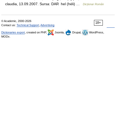
claudia, 13.09.2007. Sursa: DAR hel (héli) …
Dicționar Român
© Academic, 2000-2026
18+
Contact us:
Technical Support
,
Advertising
Dictionaries export
, created on PHP,
Joomla,
Drupal,
WordPress,
MODx.