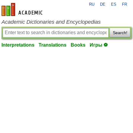
RU
DE
ES
FR
en-academic.com
Academic Dictionaries and Encyclopedias
Search!
Interpretations
Translations
Books
Игры ⚽